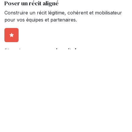
Poser un récit aligné
Construire un récit légitime, cohérent et mobilisateur
pour vos équipes et partenaires.
Structurer un premier pitch
Élaborer une prise de parole claire et impactante pour
partager votre vision.
Pas de storytelling bullshit.