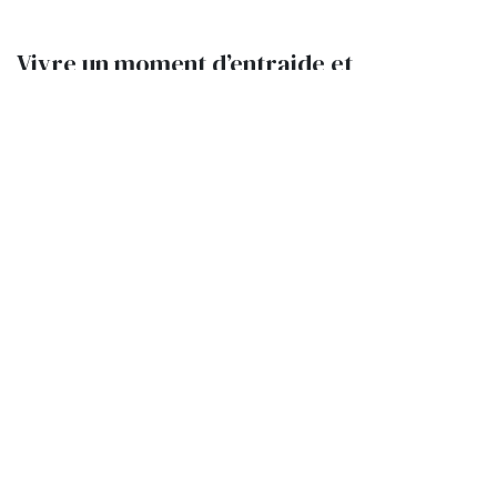
Vivre un moment d’entraide et
d’inspiration pair-à-pair.