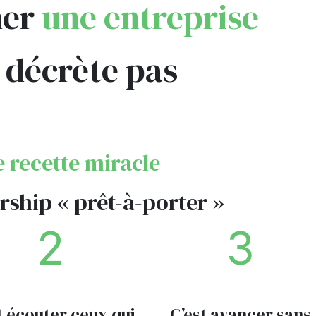
mer
une entreprise
 décrète pas
e recette miracle
rship « prêt-à-porter »
2
3
t écouter ceux qui
C’est avancer sans