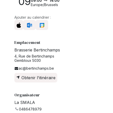
09
09:00
14:00
Europe/Brussels
Ajouter au calendrier :
Emplacement
Brasserie Bertinchamps
4, Rue de Bertinchamps
Gembloux 5030
ac@bertinchamps.be
Obtenir l'itinéraire
Organisateur
La SMALA
0486478979