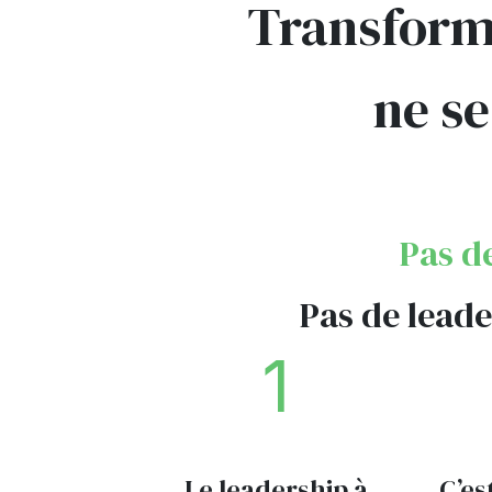
Transfor
ne se
Pas d
Pas de leade
1
Le leadership à
C’es