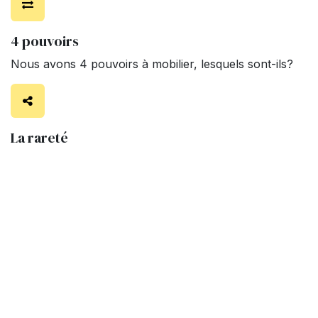
4 pouvoirs
Nous avons 4 pouvoirs à mobilier, lesquels sont-ils?
La rareté
Un moment rare mêlant prise de recul, gourmandise
et intimité.