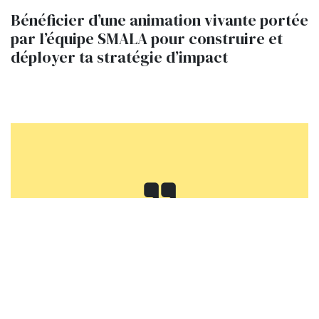
Bénéficier d’une animation vivante portée
par l’équipe SMALA pour construire et
déployer ta stratégie d’impact
" Ce SMAL’LAB m’a offert
bien plus que des outils : de
vraies rencontres, un cadre
de confiance et des
échanges profonds. On se