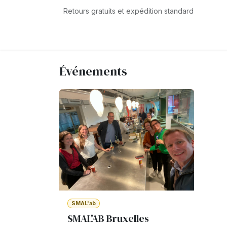
Se rendre au contenu
Retours gratuits et expédition standard
Connexion
Événements
Forum
Bouti
Événements
SMAL'ab
SMAL'AB Bruxelles